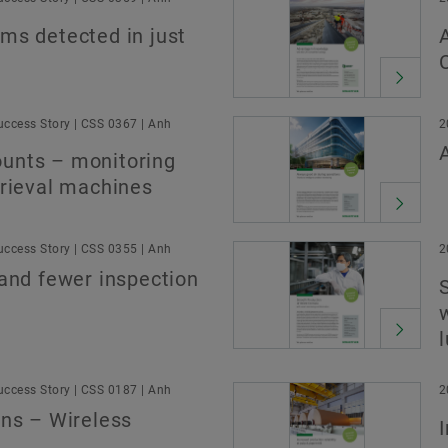
ms detected in just
ccess Story | CSS 0367 | Anh
2
unts – monitoring
trieval machines
ccess Story | CSS 0355 | Anh
2
 and fewer inspection
ccess Story | CSS 0187 | Anh
2
ens – Wireless