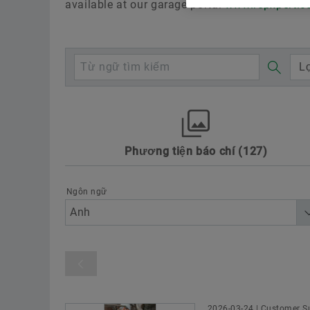
available at our garage portal
www.repxpert.
L
Phương tiện báo chí
127
Awards
Other
Products & Servic
Technology & Innovation
Đua xe thê
Ngôn ngữ
Loại sản phẩm
2026-03-24 | Customer Su