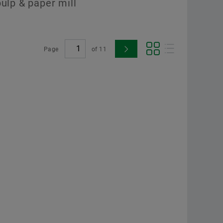
pulp & paper mill
Page
of
11