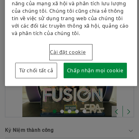
năng của mạng xã hội và phân tích lưu lượng
Sản phẩm kỹ thuật số
Chương trình học nghề
của chúng tôi. Chúng tôi cũng chia sẻ thông
tin về việc sử dụng trang web của chúng tôi
Bảo vệ Thương hiệu
Cuộc sống tại Schaeffler
Đặt hàng ngay
với các đối tác truyền thông xã hội, quảng cáo
Trải nghiệm văn hóa
và phân tích của chúng tôi.
Chúng tôi tin tưởng vào việc xây dựng lòng tin
thông qua giao tiếp cởi mở để tạo ra sự minh
Cài đặt cookie
bạch, thúc đẩy tinh thần đồng đội tuyệt vời.
Từ chối tất cả
Chấp nhận mọi cookie
Kỷ Niệm thành công