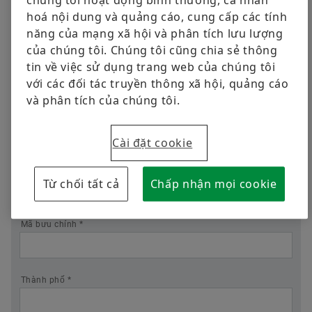
chúng tôi hoạt động bình thường, cá nhân
Chức vụ
Chất lượng
Đào tạo
hoá nội dung và quảng cáo, cung cấp các tính
năng của mạng xã hội và phân tích lưu lượng
Chương trình nhà cung cấp
Tính toán & Tư vấn
của chúng tôi. Chúng tôi cũng chia sẻ thông
Công ty *
tin về việc sử dụng trang web của chúng tôi
Supplier information management
Blog Công Nghiệp
với các đối tác truyền thông xã hội, quảng cáo
và phân tích của chúng tôi.
Đường *
Cài đặt cookie
Từ chối tất cả
Chấp nhận mọi cookie
Mã bưu chính *
Thành phố *