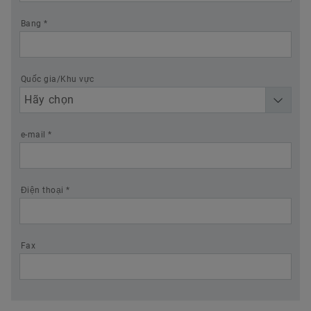
Bang *
Quốc gia/Khu vực
e-mail *
Điện thoại *
Fax