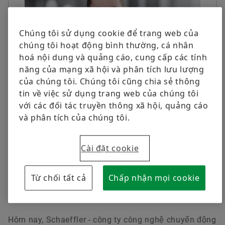
Sản phẩm kỹ thuật số
Chương trình học nghề
Head of Communications Asia/Pacific
Bảo vệ Thương hiệu
Cuộc sống tại Schaeffler
Chúng tôi sử dụng cookie để trang web của
Đặt hàng ngay
Schaeffler (Singapore) Pte. Ltd.
chúng tôi hoạt động bình thường, cá nhân
Singapore
hoá nội dung và quảng cáo, cung cấp các tính
năng của mạng xã hội và phân tích lưu lượng
+65 90112310
của chúng tôi. Chúng tôi cũng chia sẻ thông
chewavi@schaefflercom
tin về việc sử dụng trang web của chúng tôi
Ông Maximilian Fiedler, Giám đốc Tài chính Khu vực châu Á – Thái
Bình Dương hiện tại , sẽ tiếp quản tạm thời vị trí Giám đốc điều hành
với các đối tác truyền thông xã hội, quảng cáo
Khu vực châu Á – Thái Bình Dương .
và phân tích của chúng tôi.
25/04/2025 | Singapore
Cài đặt cookie
Ông Maximilian Fiedler, Giám đốc Tài chính Khu
vực châu Á – Thái Bình Dương, sẽ đảm nhiệm vai
Từ chối tất cả
Chấp nhận mọi cookie
trò Quyền Giám đốc điều hành Khu vực châu Á –
Thái Bình Dương từ ngày 1 tháng 6 năm 2025.
Hôm nay, Schaeffler - công ty công nghệ chuyển động