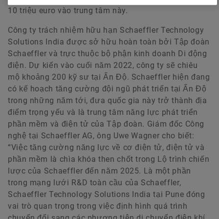
10 triệu euro vào trung tâm này.
Công ty trách nhiệm hữu hạn Schaeffler Technology
Solutions India được sở hữu hoàn toàn bởi Tập đoàn
Schaeffler và trực thuộc bộ phận kinh doanh Di động
điện. Dự kiến vào cuối năm 2022, công ty sẽ chiêu
mộ khoảng 200 kỹ sư tại Ấn Độ. Schaeffler hiện đang
có kế hoạch tăng cường đội ngũ phát triển tại Ấn Độ
trong những năm tới, đưa quốc gia này trở thành địa
điểm trọng yếu và là trung tâm năng lực phát triển
phần mềm và điện tử của Tập đoàn. Giám đốc Công
nghệ tại Schaeffler AG, ông Uwe Wagner cho biết:
“Việc tăng cường năng lực về cơ điện tử, điện tử và
phần mềm là chìa khóa then chốt trong Lộ trình chiến
lược của Schaeffler đến năm 2025. Là một phần
trong mạng lưới R&D toàn cầu của Schaeffler,
Schaeffler Technology Solutions India tại Pune đóng
vai trò quan trọng trong việc định hình quá trình
chuyển đổi sang các phương tiện di chuyển điện khí