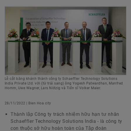
Sản phẩm kỹ thuật số
Chương trình học nghề
Marketing & Communications Vietnam
Bảo vệ Thương hiệu
Cuộc sống tại Schaeffler
Đặt hàng ngay
Schaeffler Vietnam Co., Ltd
+84 null 3796 6021
quechi.tran@schaeffler.com
Lễ cắt băng khánh thành công ty Schaeffler Technology Solutions
India Private Ltd. với (từ trái sang) ông Yogesh Patwardhan, Manfred
Homm, Uwe Wagner, Lars Nötzig và Tiến sĩ Volker Maier.
28/11/2022 | Bien Hoa city
Thành lập Công ty trách nhiệm hữu hạn tư nhân
Schaeffler Technology Solutions India - là công ty
con thuộc sở hữu hoàn toàn của Tập đoàn