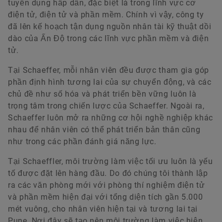
tuyển dụng hấp dẫn, đặc biệt là trong lĩnh vực cơ
điện tử, điện tử và phần mềm. Chính vì vậy, công ty
đã lên kế hoạch tận dụng nguồn nhân tài kỹ thuật dồi
dào của Ấn Độ trong các lĩnh vực phần mềm và điện
tử.
Tại Schaeffer, mỗi nhân viên đều được tham gia góp
phần định hình tương lai của sự chuyển động, và các
chủ đề như số hóa và phát triển bền vững luôn là
trọng tâm trong chiến lược của Schaeffer. Ngoài ra,
Schaeffer luôn mở ra những cơ hội nghề nghiệp khác
nhau để nhân viên có thể phát triển bản thân cũng
như trong các phần đánh giá năng lực.
Tại Schaeffler, môi trường làm việc tối ưu luôn là yếu
tố được đặt lên hàng đầu. Do đó chúng tôi thành lập
ra các văn phòng mới với phòng thí nghiệm điện tử
và phần mềm hiện đại với tổng diện tích gần 5.000
mét vuông, cho nhân viên hiện tại và tương lai tại
Pune. Nơi đây sẽ tạo nên môi trường làm việc hiện