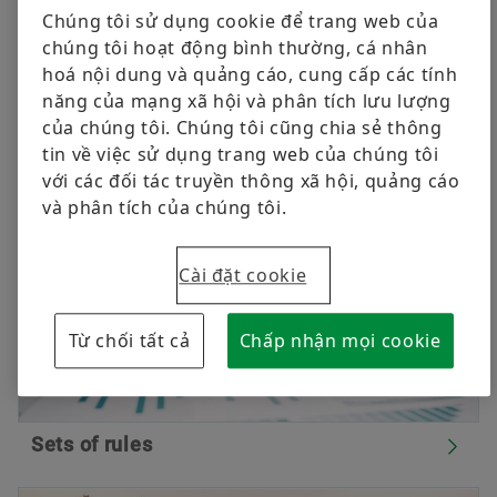
continual improvement of procurement processes.
Nguyên vật liệu
Vòng bi cầu
Chúng tôi sử dụng cookie để trang web của
chúng tôi hoạt động bình thường, cá nhân
All current valid documents concerning procurement
Hàng không vũ trụ
Dãy RUE-F
hoá nội dung và quảng cáo, cung cấp các tính
logistics of the Schaeffler Group are summarised as
Đặt hàng ngay
năng của mạng xã hội và phân tích lưu lượng
follows.
Xe hai bánh
Đường sắt
của chúng tôi. Chúng tôi cũng chia sẻ thông
tin về việc sử dụng trang web của chúng tôi
Mạng lưới công nghệ toàn cầu của Schaeffler
Optime
với các đối tác truyền thông xã hội, quảng cáo
và phân tích của chúng tôi.
Cài đặt cookie
Từ chối tất cả
Chấp nhận mọi cookie
Sets of rules