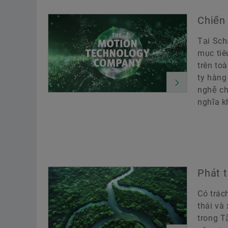
Chiến
Tại Sch
mục tiê
trên to
ty hàng
nghệ ch
nghĩa k
Phát t
Có trác
thái và
trong T