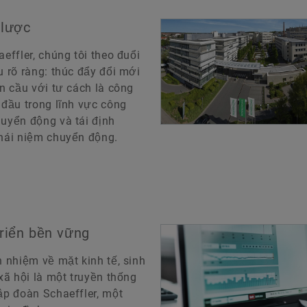
 lược
aeffler, chúng tôi theo đuổi
u rõ ràng: thúc đẩy đổi mới
àn cầu với tư cách là công
 đầu trong lĩnh vực công
uyển động và tái định
hái niệm chuyển động.
riển bền vững
h nhiệm về mặt kinh tế, sinh
 xã hội là một truyền thống
ập đoàn Schaeffler, một