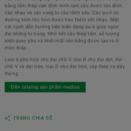
bằng tấm thép cán định hình ram sâu được tán đinh
vào nhau và các vòng bi cầu rãnh sâu. Các pu-li có
đường kính lớn hơn được hàn thêm với nhau. Mặt
vát cạnh dẫn hướng trên biên dạng pu-li giúp ngăn
đai không bị hỏng. Nhờ kết cấu thép tấm, số lượng
khối quay phụ và khối mất cân bằng được tạo ra ở
mức thấp.
Loại A phù hợp cho đai chữ V, loại B cho đai dẹt, đai
chữ V và đai tròn, loại D cho đai tròn, cáp thép và dây
thừng.
Đến catalog sản phẩm medias
TRANG CHIA SẺ