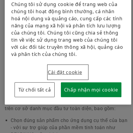
Các vòng bi khác
Chúng tôi sử dụng cookie để trang web của
chúng tôi hoạt động bình thường, cá nhân
Dịch vụ
hoá nội dung và quảng cáo, cung cấp các tính
Trong khu vực, đối với khu vực
Đặt hàng ngay
năng của mạng xã hội và phân tích lưu lượng
Trung tâm công nghệ Schaeffler là trung tâm kỹ thuật
của chúng tôi. Chúng tôi cũng chia sẻ thông
kiến thức chuyên sâu của chúng tôi tại địa phương.
tin về việc sử dụng trang web của chúng tôi
Trung tâm gồm các kỹ sư được đào tạo đặc biệt,
với các đối tác truyền thông xã hội, quảng cáo
những người khi cần thiết có thể hỗ trợ các kỹ sư
và phân tích của chúng tôi.
bán hàng trong quá trình phục vụ các yêu cầu kỹ
thuật của khách hàng trong khu vực. Nguồn lực bổ
Cài đặt cookie
sung này cho phép chúng tôi nhanh chóng thực hiện
đầy đủ các bí quyết kỹ thuật và dịch vụ ở cấp địa
phương. Mọi trung tâm công nghệ Schaeffler của
Từ chối tất cả
Chấp nhận mọi cookie
chúng tôi trên khắp thế giới đều cung cấp cùng một
tiêu chuẩn cao về khả năng giải quyết vấn đề kỹ thuật
trên cơ sở danh mục đầu tư toàn diện, bao gồm:
Chọn đúng sản phẩm cho ứng dụng cụ thể của bạn
- với sự trợ giúp của phần mềm tính toán như