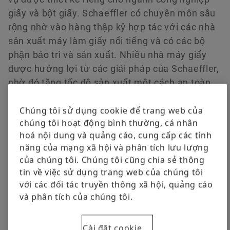
Các vòng bi khác
giấy và bột giấy. Schaeffler có chuyên môn sâu
rộng nhờ vào hàng thập kỷ hợp tác với các nhà
Dịch vụ
Đặt hàng ngay
sản xuất máy làm giấy nổi tiếng và có các bộ
phận bảo trì và sản xuất. Nhiều nhà máy giấy
được hưởng lợi từ các giải pháp của Schaeffler,
nhờ đó tăng tốc độ sản xuất một cách an toàn
và tiết kiệm với độ tin cậy cao nhất.
Chúng tôi sử dụng cookie để trang web của
chúng tôi hoạt động bình thường, cá nhân
hoá nội dung và quảng cáo, cung cấp các tính
Ứng dụng
năng của mạng xã hội và phân tích lưu lượng
của chúng tôi. Chúng tôi cũng chia sẻ thông
tin về việc sử dụng trang web của chúng tôi
với các đối tác truyền thông xã hội, quảng cáo
và phân tích của chúng tôi.
Cài đặt cookie