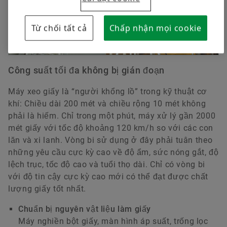
Từ chối tất cả
Chấp nhận mọi cookie
Công suất tối đa không bị gián đoạn
Máy xeo giấy là “người khổng lồ” trong kỹ thuật cơ
khí: Chiều dài 200 mét và chiều rộng 10 mét không
phải là hiếm. Chỉ trong một phút, máy xử lý gần 2000
mét giấy với tốc độ khoảng 120 km/h so với các con
lăn và xi lanh. Vòng bi sử dụng ở đây phải tuân theo
những yêu cầu cực kỳ cao về độ ẩm, sức nóng gắt, độ
lệch trục, tốc độ cao và tuổi thọ dài. Chỉ có vòng bi
với độ tin cậy cực kỳ cao mới có thể đạt được chất
lượng giấy tốt nhất.
Chuẩn bị nguyên vật liệu làm giấy
Máy nghiền bột giấy, màn hình áp suất, trống lọc