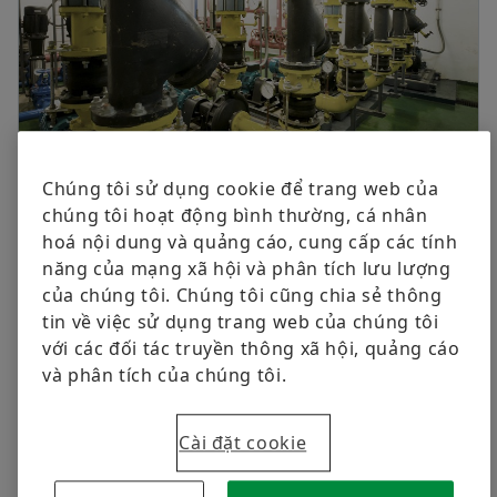
Các vòng bi khác
Dịch vụ
Đặt hàng ngay
Phạm vi sản phẩm Schaeffler mở rộng cho hệ thống
Chúng tôi sử dụng cookie để trang web của
thủy lực và bơm chất lỏng được bao gồm trong lĩnh
chúng tôi hoạt động bình thường, cá nhân
vực “Công nghệ chất lỏng.” Vòng bi và bộ phận sử
hoá nội dung và quảng cáo, cung cấp các tính
dụng cho những ứng dụng có yêu cầu khắt khe này
năng của mạng xã hội và phân tích lưu lượng
phải có độ tin cậy cao đồng thời hiệu quả về mặt chi
của chúng tôi. Chúng tôi cũng chia sẻ thông
phí. “Công nghệ chất lỏng” chủ yếu đáp ứng các yêu
tin về việc sử dụng trang web của chúng tôi
cầu này với sự phát triển dành cho khách hàng cụ
với các đối tác truyền thông xã hội, quảng cáo
thể được cá nhân hóa hoặc – trong một số trường
và phân tích của chúng tôi.
hợp nhất định – với sản phẩm tiêu chuẩn phức tạ̣p.
Cài đặt cookie
Giải pháp Schaeffler cho công nghệ chất lỏng