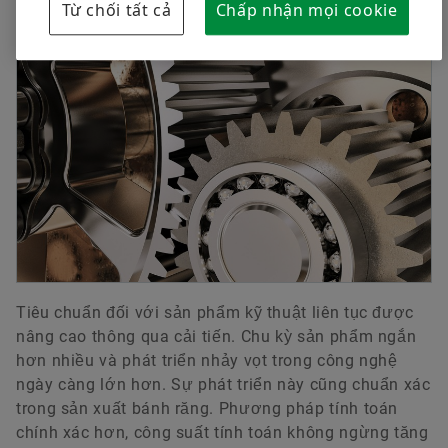
Từ chối tất cả
Chấp nhận mọi cookie
Truyền động công nghiệp
Tiêu chuẩn đối với sản phẩm kỹ thuật liên tục được
nâng cao thông qua cải tiến. Chu kỳ sản phẩm ngắn
hơn nhiều và phát triển nhảy vọt trong công nghệ
ngày càng lớn hơn. Sự phát triển này cũng chuẩn xác
trong sản xuất bánh răng. Phương pháp tính toán
chính xác hơn, công suất tính toán không ngừng tăng