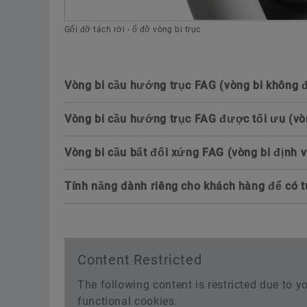
Gối đỡ tách rời - ổ đỡ vòng bi trục
Vòng bi cầu hướng trục FAG (vòng bi không đi
Vòng bi cầu hướng trục FAG được tối ưu (vòn
Vòng bi cầu bất đối xứng FAG (vòng bi định vi
Thiết kế bất đối xứng để có khả năng chịu
Tính năng dành riêng cho khách hàng để có t
hướng trục cao hơn
Bên cạnh việc hình dạng bên trong được 
chúng tôi liên tục phát triển vòng bi cầu đ
thọ vận hành trong tua-bin gió. Khả năng ch
Content Restricted
hướng trục đã được tăng lên một cách đá
vào thiết kế vòng bi bất đối xứng. Vòng bi
The following content is restricted due to yo
đối xứng có góc tiếp xúc lớn hơn trên hà
functional cookies.