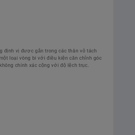
Tìm thông tin về các thành phần
thông minh và dịch vụ kỹ thuật số
để tiên đoán bảo dưỡng cho tua-
bin gió.
g định vị được gắn trong các thân vỏ tách
Điện gió
 một loại vòng bi với điều kiện căn chỉnh góc
 không chính xác cộng với độ lệch trục.
Tìm thêm thông tin về các sản
phẩm và dịch vụ Schaeffler cho
trục rotor, hộp số, máy phát, thiết bị
theo dõi hướng gió và điều chỉnh
cánh quạt.