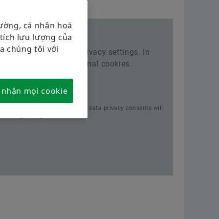
Chương trình nhà cung cấp
Tải về
hường, cá nhân hoá
Supplier information management
tích lưu lượng của
Đặt hàng ngay
a chúng tôi với
estricted due to your privacy settings. In
 simply activate functional cookies.
16/07/2018
okies
 nhận mọi cookie
Asymmetric Spherical
Roller Bearings
his option, the previously given data privacy consents will
Privacy Policy.
Tải về
ẢNH ĐỘNG TƯƠNG TÁC
Bảo dưỡng tiên đoán cho
điện gió