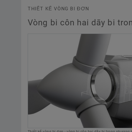
THIẾT KẾ VÒNG BI ĐƠN
Vòng bi côn hai dãy bi tro
Thiết kế vòng bi đơn - vòng bi côn hai dãy bi trong phương ph