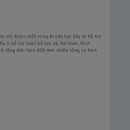
 đến độ
-to chỉ được một vòng bi côn hai dãy bi hỗ trợ
̉u O hỗ trợ toàn bộ lực và mô-men. Kích
ách tối
dụng
 mở rộng đến hơn 400 mm chiều rộng và hơn
.
 đến độ