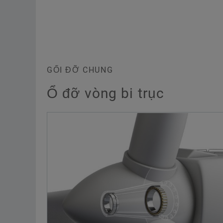
Chất lượng X-life
Trình bày sản phẩm mang tính tương ta
GỐI ĐỠ CHUNG
Ổ đỡ vòng bi trục