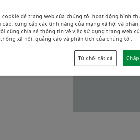
Các vòng bi khác
Cuộc sống tại Schaeffler
 đỡ vòng bi
 cookie để trang web của chúng tôi hoạt động bình t
Dịch vụ
Content Restricted
 cáo, cung cấp các tính năng của mạng xã hội và phân 
rọng chủ chốt trong các tua-
ôi cũng chia sẻ thông tin về việc sử dụng trang web củ
The following content is r
c gió tạo ra. Vòng bi chịu
 thông xã hội, quảng cáo và phân tích của chúng tôi.
order to view the content,
Với sự hợp tác của khách
hát triển cấu trúc Vòng bi
Activate functional co
Từ chối tất cả
Chấp
I understand, that by activating t
be updated.
Read more about our 