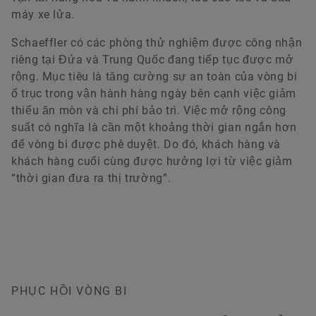
máy xe lửa.
Tải về
Schaeffler có các phòng thử nghiệm được công nhận
Forwarding to the web shop
riêng tại Đứa và Trung Quốc đang tiếp tục được mở
rộng. Mục tiêu là tăng cường sự an toàn của vòng bi
ổ trục trong vận hành hàng ngày bên cạnh việc giảm
thiểu ăn mòn và chi phí bảo trì. Việc mở rộng công
suất có nghĩa là cần một khoảng thời gian ngắn hơn
để vòng bi được phê duyệt. Do đó, khách hàng và
khách hàng cuối cùng được hưởng lợi từ việc giảm
“thời gian đưa ra thị trường”.
PHỤC HỒI VÒNG BI