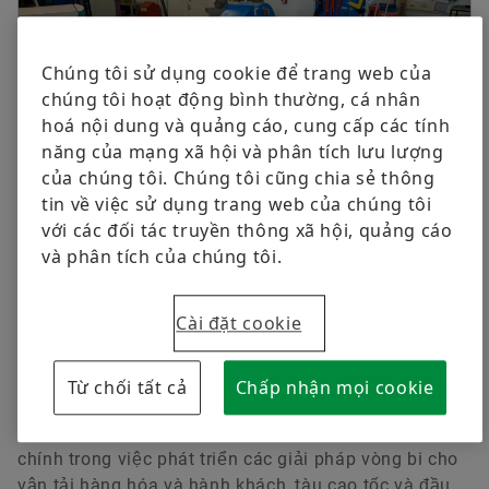
Các vòng bi khác
Expertise in Bearing Technology and
Service for Rail Vehicles
Dịch vụ
Chúng tôi sử dụng cookie để trang web của
Đặt hàng ngay
Tải về
chúng tôi hoạt động bình thường, cá nhân
hoá nội dung và quảng cáo, cung cấp các tính
năng của mạng xã hội và phân tích lưu lượng
của chúng tôi. Chúng tôi cũng chia sẻ thông
tin về việc sử dụng trang web của chúng tôi
với các đối tác truyền thông xã hội, quảng cáo
và phân tích của chúng tôi.
Cơ sở thử nghiệm đường ray tại Schweinfurt của
Schaeffler: Sàn thử nghiệm vòng bi ổ trục đặc biệt
có thể mô phỏng tốc độ di chuyển lên tới 545
Cài đặt cookie
km/g (và tốc độ thử nghiệm lên tới 600 km/g)
cũng như tải trọng trục 40 tấn.
Từ chối tất cả
Chấp nhận mọi cookie
18/05/2020
Trong vài năm qua, Schaeffler đã trở thành đối tác
Repair and Reconditioning of Rolling
chính trong việc phát triển các giải pháp vòng bi cho
Bearings
vận tải hàng hóa và hành khách, tàu cao tốc và đầu